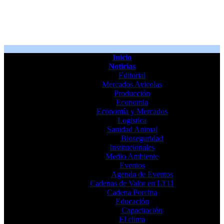
Inicio
Noticias
Editorial
Mercados Avicolas
Producción
Economia
Economía y Mercados
Logistica
Sanidad Animal
Bioseguridad
Institucionales
Medio Ambiente
Eventos
Agenda de Eventos
Cadenas de Valor en LT11
Cadena Porcina
Educación
Capacitación
El clima