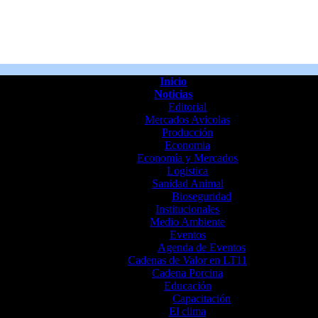
Inicio
Noticias
Editorial
Mercados Avicolas
Producción
Economia
Economía y Mercados
Logistica
Sanidad Animal
Bioseguridad
Institucionales
Medio Ambiente
Eventos
Agenda de Eventos
Cadenas de Valor en LT11
Cadena Porcina
Educación
Capacitación
El clima