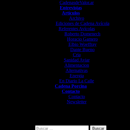
CadenasdeValor.ar
Entrevistas
Artículos
Archivo
Ediciones de Cadena Avícola
Referentes Avícolas
Roberto Domenech
Horacio Gamero
Elbio Woeffray
Dante Bueno
Cria
Sanidad Aviar
Alimentacion
Alternativas
Energia
En Diario La Calle
Cadena Porcina
Contacto
Contacto
Newsletter
Buscar: