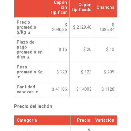
Capón
Capón
sin
Chancha
tipificado
tipificar
Precio
$
$
promedio
$ 2129,40
2040,86
1385,34
$/Kg ▲
Plazo de
pago
$ 15
$ 20
$ 13
promedio en
días ▲
Peso
promedio Kg
$ 120
$ 123
$ 209
▼
Cantidad
$ 41106
$ 14093
$ 1120
cabezas ▼
Precio del lechón
Categoría
Precio
Variación
$