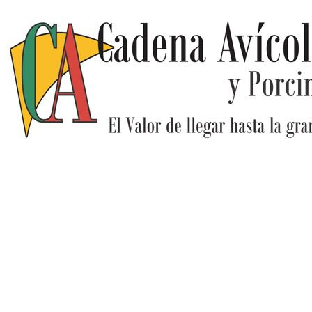
Ir
al
contenido