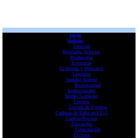
Inicio
Noticias
Editorial
Mercados Avicolas
Producción
Economia
Economía y Mercados
Logistica
Sanidad Animal
Bioseguridad
Institucionales
Medio Ambiente
Eventos
Agenda de Eventos
Cadenas de Valor en LT11
Cadena Porcina
Educación
Capacitación
El clima