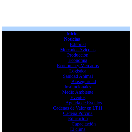
Inicio
Noticias
Editorial
Mercados Avicolas
Producción
Economia
Economía y Mercados
Logistica
Sanidad Animal
Bioseguridad
Institucionales
Medio Ambiente
Eventos
Agenda de Eventos
Cadenas de Valor en LT11
Cadena Porcina
Educación
Capacitación
El clima