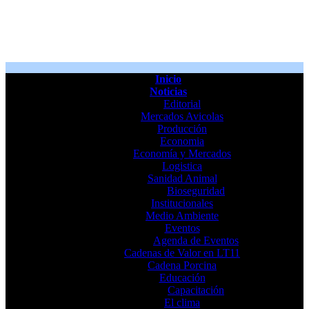
Inicio
Noticias
Editorial
Mercados Avicolas
Producción
Economia
Economía y Mercados
Logistica
Sanidad Animal
Bioseguridad
Institucionales
Medio Ambiente
Eventos
Agenda de Eventos
Cadenas de Valor en LT11
Cadena Porcina
Educación
Capacitación
El clima