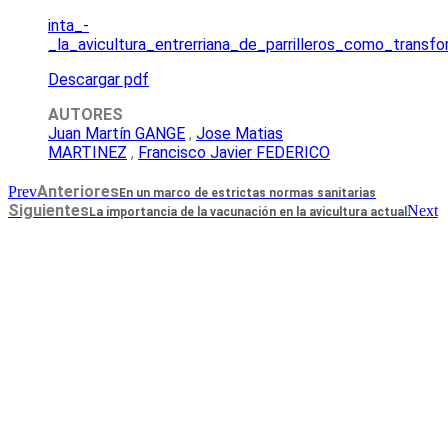
inta_-
_la_avicultura_entrerriana_de_parrilleros_como_trans
Descargar pdf
AUTORES
Juan Martín GANGE
,
Jose Matias
MARTINEZ
,
Francisco Javier FEDERICO
Anteriores
Prev
En un marco de estrictas normas sanitarias
Siguientes
Next
La importancia de la vacunación en la avicultura actual