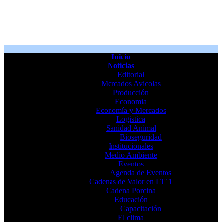
Inicio
Noticias
Editorial
Mercados Avicolas
Producción
Economia
Economía y Mercados
Logistica
Sanidad Animal
Bioseguridad
Institucionales
Medio Ambiente
Eventos
Agenda de Eventos
Cadenas de Valor en LT11
Cadena Porcina
Educación
Capacitación
El clima