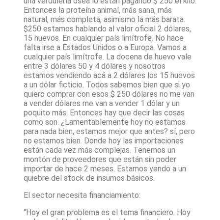
una verdulería ósea lo están pagando $ 250 el kilo.
Entonces la proteína animal, más sana, más
natural, más completa, asimismo la más barata.
$250 estamos hablando al valor oficial 2 dólares,
15 huevos. En cualquier país limítrofe. No hace
falta irse a Estados Unidos o a Europa. Vamos a
cualquier país limítrofe. La docena de huevo vale
entre 3 dólares 50 y 4 dólares y nosotros
estamos vendiendo acá a 2 dólares los 15 huevos
a un dólar ficticio. Todos sabemos bien que si yo
quiero comprar con esos $ 250 dólares no me van
a vender dólares me van a vender 1 dólar y un
poquito más. Entonces hay que decir las cosas
como son. ¿Lamentablemente hoy no estamos
para nada bien, estamos mejor que antes? sí, pero
no estamos bien. Donde hoy las importaciones
están cada vez más complejas. Tenemos un
montón de proveedores que están sin poder
importar de hace 2 meses. Estamos yendo a un
quiebre del stock de insumos básicos.
El sector necesita financiamiento:
“Hoy el gran problema es el tema financiero. Hoy