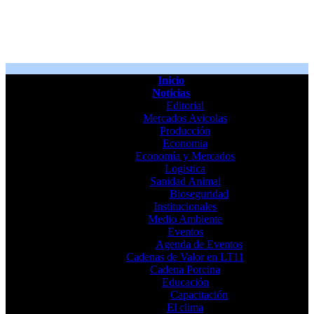
Inicio
Noticias
Editorial
Mercados Avicolas
Producción
Economia
Economía y Mercados
Logistica
Sanidad Animal
Bioseguridad
Institucionales
Medio Ambiente
Eventos
Agenda de Eventos
Cadenas de Valor en LT11
Cadena Porcina
Educación
Capacitación
El clima