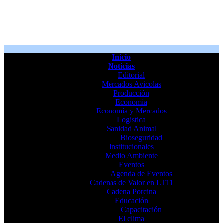
Inicio
Noticias
Editorial
Mercados Avicolas
Producción
Economia
Economía y Mercados
Logistica
Sanidad Animal
Bioseguridad
Institucionales
Medio Ambiente
Eventos
Agenda de Eventos
Cadenas de Valor en LT11
Cadena Porcina
Educación
Capacitación
El clima