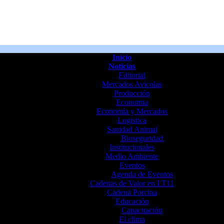
Inicio
Noticias
Editorial
Mercados Avicolas
Producción
Economia
Economía y Mercados
Logistica
Sanidad Animal
Bioseguridad
Institucionales
Medio Ambiente
Eventos
Agenda de Eventos
Cadenas de Valor en LT11
Cadena Porcina
Educación
Capacitación
El clima