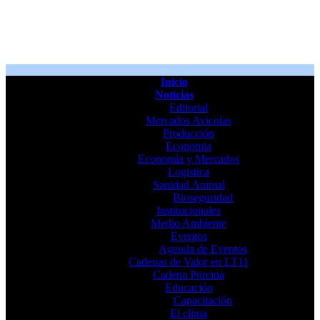
Inicio
Noticias
Editorial
Mercados Avicolas
Producción
Economia
Economía y Mercados
Logistica
Sanidad Animal
Bioseguridad
Institucionales
Medio Ambiente
Eventos
Agenda de Eventos
Cadenas de Valor en LT11
Cadena Porcina
Educación
Capacitación
El clima