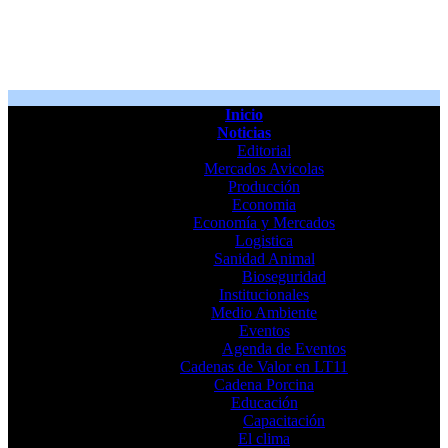
Inicio
Noticias
Editorial
Mercados Avicolas
Producción
Economia
Economía y Mercados
Logistica
Sanidad Animal
Bioseguridad
Institucionales
Medio Ambiente
Eventos
Agenda de Eventos
Cadenas de Valor en LT11
Cadena Porcina
Educación
Capacitación
El clima