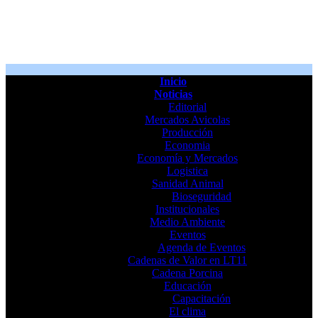
Inicio
Noticias
Editorial
Mercados Avicolas
Producción
Economia
Economía y Mercados
Logistica
Sanidad Animal
Bioseguridad
Institucionales
Medio Ambiente
Eventos
Agenda de Eventos
Cadenas de Valor en LT11
Cadena Porcina
Educación
Capacitación
El clima