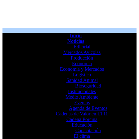
Inicio
Noticias
Editorial
Mercados Avicolas
Producción
Economia
Economía y Mercados
Logistica
Sanidad Animal
Bioseguridad
Institucionales
Medio Ambiente
Eventos
Agenda de Eventos
Cadenas de Valor en LT11
Cadena Porcina
Educación
Capacitación
El clima