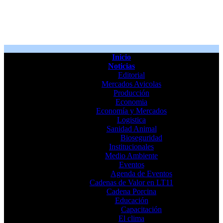
Inicio
Noticias
Editorial
Mercados Avicolas
Producción
Economia
Economía y Mercados
Logistica
Sanidad Animal
Bioseguridad
Institucionales
Medio Ambiente
Eventos
Agenda de Eventos
Cadenas de Valor en LT11
Cadena Porcina
Educación
Capacitación
El clima