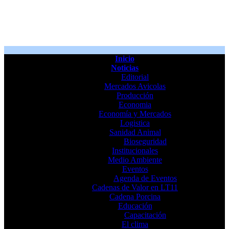
Inicio
Noticias
Editorial
Mercados Avicolas
Producción
Economia
Economía y Mercados
Logistica
Sanidad Animal
Bioseguridad
Institucionales
Medio Ambiente
Eventos
Agenda de Eventos
Cadenas de Valor en LT11
Cadena Porcina
Educación
Capacitación
El clima