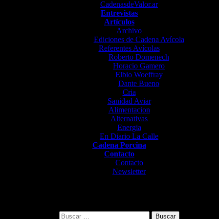
CadenasdeValor.ar
Entrevistas
Artículos
Archivo
Ediciones de Cadena Avícola
Referentes Avícolas
Roberto Domenech
Horacio Gamero
Elbio Woeffray
Dante Bueno
Cria
Sanidad Aviar
Alimentacion
Alternativas
Energia
En Diario La Calle
Cadena Porcina
Contacto
Contacto
Newsletter
Buscar: