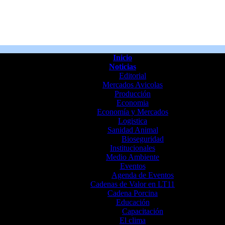
Inicio
Noticias
Editorial
Mercados Avicolas
Producción
Economia
Economía y Mercados
Logistica
Sanidad Animal
Bioseguridad
Institucionales
Medio Ambiente
Eventos
Agenda de Eventos
Cadenas de Valor en LT11
Cadena Porcina
Educación
Capacitación
El clima