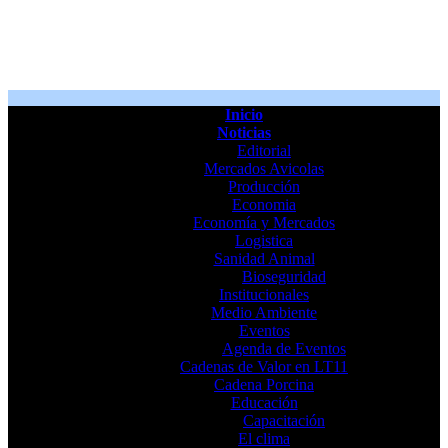
Inicio
Noticias
Editorial
Mercados Avicolas
Producción
Economia
Economía y Mercados
Logistica
Sanidad Animal
Bioseguridad
Institucionales
Medio Ambiente
Eventos
Agenda de Eventos
Cadenas de Valor en LT11
Cadena Porcina
Educación
Capacitación
El clima