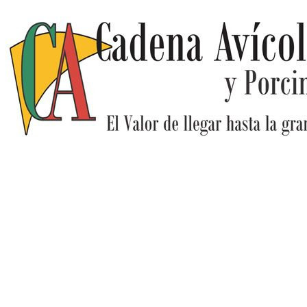
Ir
al
contenido