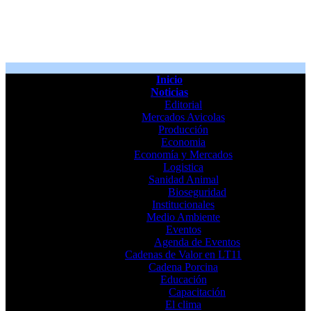
Inicio
Noticias
Editorial
Mercados Avicolas
Producción
Economia
Economía y Mercados
Logistica
Sanidad Animal
Bioseguridad
Institucionales
Medio Ambiente
Eventos
Agenda de Eventos
Cadenas de Valor en LT11
Cadena Porcina
Educación
Capacitación
El clima