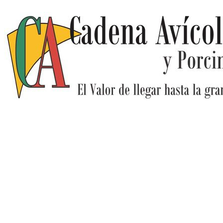
Ir
al
contenido