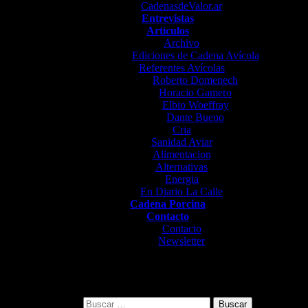
CadenasdeValor.ar
Entrevistas
Artículos
Archivo
Ediciones de Cadena Avícola
Referentes Avícolas
Roberto Domenech
Horacio Gamero
Elbio Woeffray
Dante Bueno
Cria
Sanidad Aviar
Alimentacion
Alternativas
Energia
En Diario La Calle
Cadena Porcina
Contacto
Contacto
Newsletter
Buscar: