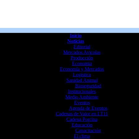
Inicio
Noticias
Editorial
Mercados Avicolas
Producción
Economia
Economía y Mercados
Logistica
Sanidad Animal
Bioseguridad
Institucionales
Medio Ambiente
Eventos
Agenda de Eventos
Cadenas de Valor en LT11
Cadena Porcina
Educación
Capacitación
El clima