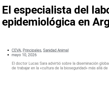
El especialista del la
epidemiológica en Ar
CEVA
,
Principales
,
Sanidad Animal
mayo 10, 2026
El doctor Lucas Sara advirtió sobre la diseminación glo
de trabajar en la «cultura de la bioseguridad» más allá de 